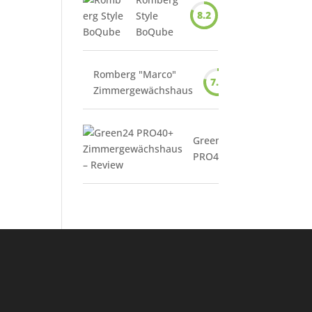
8.2
Style
BoQube
Romberg "Marco"
7.9
Zimmergewächshaus
Green24
7.1
PRO40+