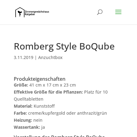
Romberg Style BoQube
3.11.2019
|
Anzuchtbox
Produkteigenschaften
Größe:
41 cm x 17 cm x 23 cm
Effektive Größe für die Pflanzen:
Platz für 10
Quelltabletten
Material:
Kunststoff
Farbe:
creme/kupfergold oder anthrazit/grün
Heizung:
nein
Wassertank:
ja